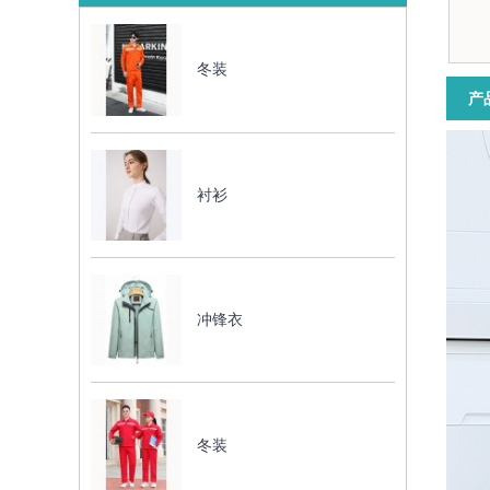
冬装
产
衬衫
冲锋衣
冬装