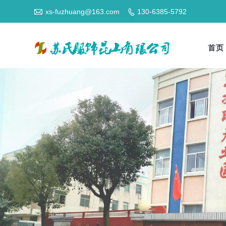

xs-fuzhuang@163.com
130-6385-5792

首页