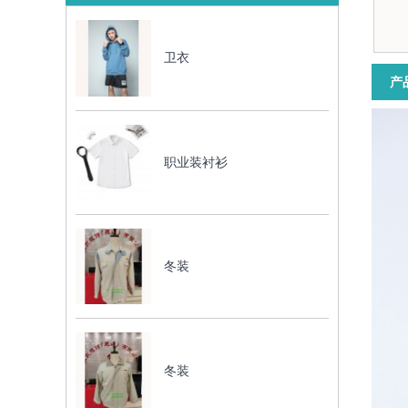
卫衣
产
职业装衬衫
冬装
冬装