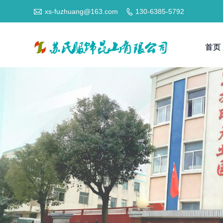

xs-fuzhuang@163.com
130-6385-5792

首页