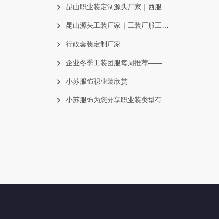
昆山职业装定制源头厂家｜西服 POLO 衫 T 恤冲锋衣批量定做
昆山源头工装厂家｜工装厂服工作服一站式定制生产
行政套装定制厂家
企业冬季工装团服每周推荐——冲锋衣
小苏服饰职业装欣赏
小苏服饰为您分享职业装类型有哪些？