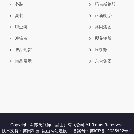
冬装
玛吉斯轮胎
夏装
正新轮胎
职业装
裕同集团
冲锋衣
樱花轮胎
成品现货
丘钛微
精品展示
六合集团
Copyright © 苏氏服饰（昆山）有限公司 All Rights Reserved.
技术支持：
苏网科技
昆山网站建设
备案号：
苏ICP备19025992号-1